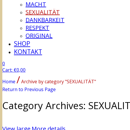
MACHT
SEXUALITÄT
DANKBARKEIT
RESPEKT
ORIGINAL
SHOP
KONTAKT
0
Cart:
€
0,00
/
Home
Archive by category "SEXUALITÄT"
Return to Previous Page
Category Archives: SEXUALI
View large
More details