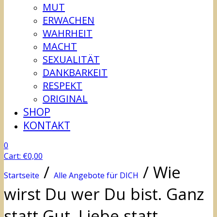
MUT
ERWACHEN
WAHRHEIT
MACHT
SEXUALITÄT
DANKBARKEIT
RESPEKT
ORIGINAL
SHOP
KONTAKT
0
Cart:
€
0,00
/
/
Wie
Startseite
Alle Angebote für DICH
wirst Du wer Du bist. Ganz
statt Gut. Liebe statt